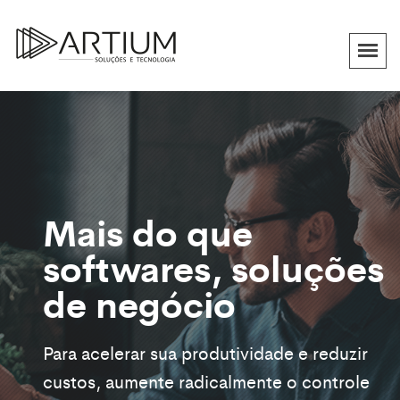
Torne seu
Mais do que
atendimento mais
softwares, soluções
útil para o cliente
de negócio
Solucione os problemas dos seus clientes
Para acelerar sua produtividade e reduzir
com muito mais velocidade, simplifique o
custos, aumente radicalmente o controle
trabalho dos seus colaboradores e ganhe