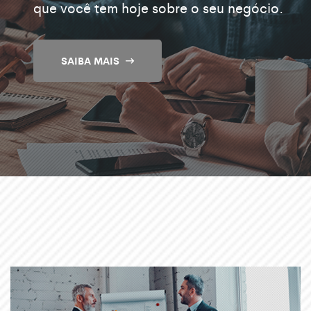
que você tem hoje sobre o seu negócio.
escalabilidade! Tudo isso em apenas um
software.
SAIBA MAIS
CONHEÇA O ARTFLUX